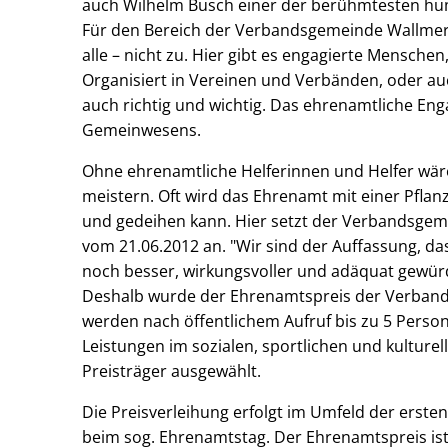
auch Wilhelm Busch einer der berühmtesten hum
Für den Bereich der Verbandsgemeinde Wallmero
alle – nicht zu. Hier gibt es engagierte Menschen
Organisiert in Vereinen und Verbänden, oder a
auch richtig und wichtig. Das ehrenamtliche Eng
Gemeinwesens.
Ohne ehrenamtliche Helferinnen und Helfer wär
meistern. Oft wird das Ehrenamt mit einer Pflanz
und gedeihen kann. Hier setzt der Verbandsge
vom 21.06.2012 an. "Wir sind der Auffassung, 
noch besser, wirkungsvoller und adäquat gewürd
Deshalb wurde der Ehrenamtspreis der Verband
werden nach öffentlichem Aufruf bis zu 5 Perso
Leistungen im sozialen, sportlichen und kulture
Preisträger ausgewählt.
Die Preisverleihung erfolgt im Umfeld der erst
beim sog. Ehrenamtstag. Der Ehrenamtspreis ist m