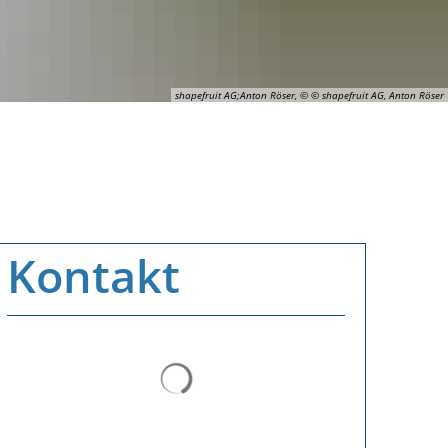
shapefruit AG;Anton Röser, © © shapefruit AG, Anton Röser
Kontakt
Suchergebnisse werden geladen